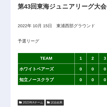
第43回東海ジュニアリーグ大会
2022年 10月 15日 東浦西部グラウンド
予選リーグ
TEAM
1
2
3
ホワイトベアーズ
0
0
0
知立ノースクラブ
0
0
0
2023年Aチーム
試合結果